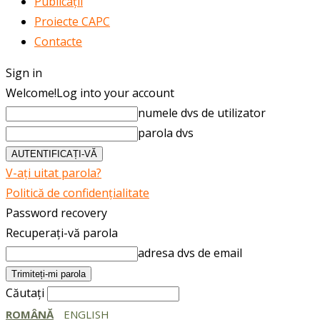
Publicații
Proiecte CAPC
Contacte
Sign in
Welcome!
Log into your account
numele dvs de utilizator
parola dvs
V-ați uitat parola?
Politică de confidențialitate
Password recovery
Recuperați-vă parola
adresa dvs de email
Căutați
ROMÂNĂ
ENGLISH