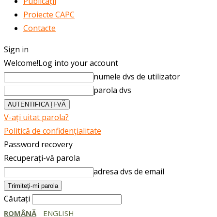
Publicații
Proiecte CAPC
Contacte
Sign in
Welcome!
Log into your account
numele dvs de utilizator
parola dvs
V-ați uitat parola?
Politică de confidențialitate
Password recovery
Recuperați-vă parola
adresa dvs de email
Căutați
ROMÂNĂ
ENGLISH