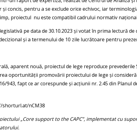
ntr-un raport de expertiză, realizat de Centrul de Analiză și 
lar și concis, pentru a se exclude orice echivoc, iar terminolog
 timp, proiectul nu este compatibil cadrului normativ naționa
legislativă pe data de 30.10.2023 și votat în prima lectură de
cizional și a termenului de 10 zile lucrătoare pentru prezen
egrală, aparent nouă, proiectul de lege reproduce prevederile S
ea oportunității promovării proiectului de lege și consideră 
16/943, fapt ce ar corespunde și acțiunii nr. 2.45 din Planul 
://shorturl.at/nCM38
iectului „Core support to the CAPC”, implementat cu suportul
atorului.