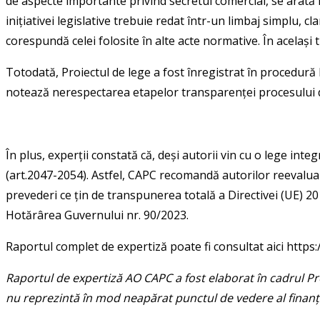
de aspecte importante privind secretul comercial, se arată î
inițiativei legislative trebuie redat într-un limbaj simplu, c
corespundă celei folosite în alte acte normative. În același
Totodată, Proiectul de lege a fost înregistrat în procedură 
notează nerespectarea etapelor transparenței procesului de
În plus, experții constată că, deși autorii vin cu o lege int
(art.2047-2054). Astfel, CAPC recomandă autorilor reevaluar
prevederi ce țin de transpunerea totală a Directivei (UE) 20
Hotărârea Guvernului nr. 90/2023.
Raportul complet de expertiză poate fi consultat aici https
Raportul de expertiză AO CAPC a fost elaborat în cadrul Pro
nu reprezintă în mod neapărat punctul de vedere al finanț