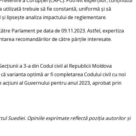
Prevenire a Corupției (CAPC). Potrivit experților, conținutul
ia utilizată trebuie să fie constantă, uniformă și să
l și lipsește analiza impactului de reglementare.
 către Parlament pe data de 09.11.2023. Astfel, expertiza
tarea recomandărilor de către părțile interesate.
ecțiunii a 3-a din Codul civil al Republicii Moldova
că varianta optimă ar fi completarea Codului civil cu noi
de acțiuni al Guvernului pentru anul 2023, aprobat prin
 Suediei. Opiniile exprimate reflectă poziția autorilor și