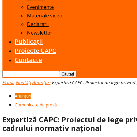
Evenimente
Materiale video
Declarații
Newsletter
Publicații
Proiecte CAPC
Contacte
Prima
Noutăți
Anunțuri
Expertiză CAPC: Proiectul de lege privind 
Anunțuri
Comunicate de presă
Expertiză CAPC: Proiectul de lege pr
cadrului normativ național