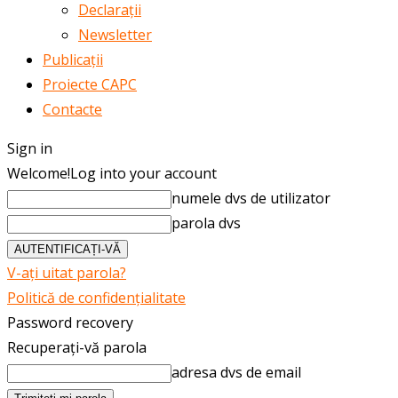
Declarații
Newsletter
Publicații
Proiecte CAPC
Contacte
Sign in
Welcome!
Log into your account
numele dvs de utilizator
parola dvs
V-ați uitat parola?
Politică de confidențialitate
Password recovery
Recuperați-vă parola
adresa dvs de email