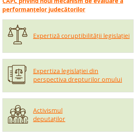
CAPC privind noul mecanism de evaluare a
performanțelor judecătorilor
Expertiză coruptibilității legislației
Expertiza legislației din
perspectiva drepturilor omului
Activismul
deputaților