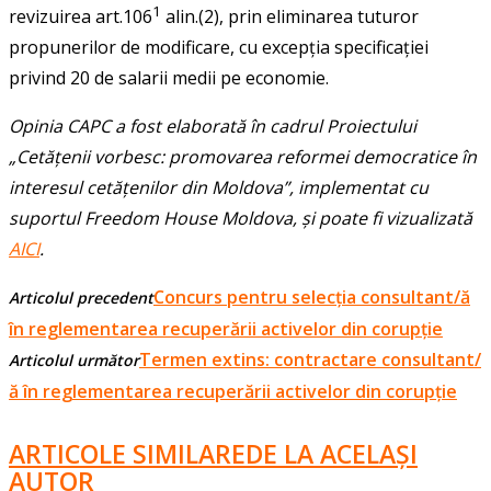
1
revizuirea art.106
alin.(2), prin eliminarea tuturor
propunerilor de modificare, cu excepția specificației
privind 20 de salarii medii pe economie.
Opinia CAPC a fost elaborată în cadrul Proiectului
„Cetățenii vorbesc: promovarea reformei democratice în
interesul cetățenilor din Moldova”, implementat cu
suportul Freedom House Moldova, și poate fi vizualizată
AICI
.
Concurs pentru selecția consultant/ă
Articolul precedent
în reglementarea recuperării activelor din corupție
Termen extins: contractare consultant/
Articolul următor
ă în reglementarea recuperării activelor din corupție
ARTICOLE SIMILARE
DE LA ACELAȘI
AUTOR