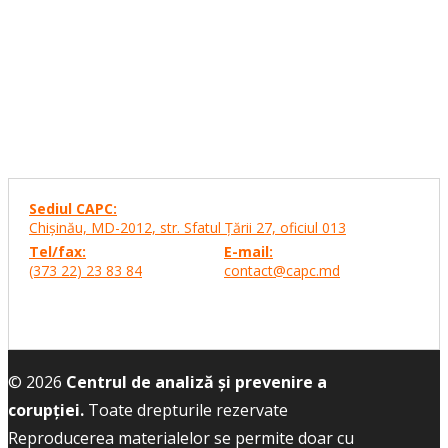
Sediul CAPC:
Chişinău, MD-2012, str. Sfatul Ţării 27,
oficiul 013
Tel/fax:
E-mail:
(373 22) 23 83 84
contact@capc.md
© 2026
Centrul de analiză și prevenire a
corupției.
Toate drepturile rezervate
Reproducerea materialelor se permite doar cu