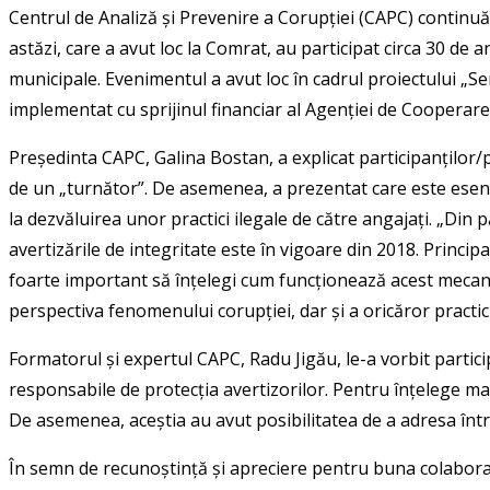
Centrul de Analiză și Prevenire a Corupției (CAPC) continuă s
astăzi, care a avut loc la Comrat, au participat circa 30 de an
municipale. Evenimentul a avut loc în cadrul proiectului „Sens
implementat cu sprijinul financiar al Agenției de Cooperare
Președinta CAPC, Galina Bostan, a explicat participanților/pa
de un „turnător”. De asemenea, a prezentat care este esența 
la dezvăluirea unor practici ilegale de către angajați. „Din
avertizările de integritate este în vigoare din 2018. Principa
foarte important să înțelegi cum funcționează acest mecanism
perspectiva fenomenului corupției, dar și a oricăror practici
Formatorul și expertul CAPC, Radu Jigău, le-a vorbit partici
responsabile de protecția avertizorilor. Pentru înțelege mai
De asemenea, aceștia au avut posibilitatea de a adresa între
În semn de recunoștință și apreciere pentru buna colaborare