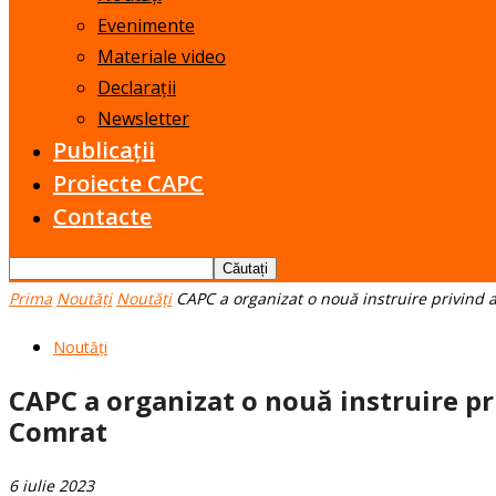
Evenimente
Materiale video
Declarații
Newsletter
Publicații
Proiecte CAPC
Contacte
Prima
Noutăți
Noutăți
CAPC a organizat o nouă instruire privind ap
Noutăți
CAPC a organizat o nouă instruire priv
Comrat
6 iulie 2023