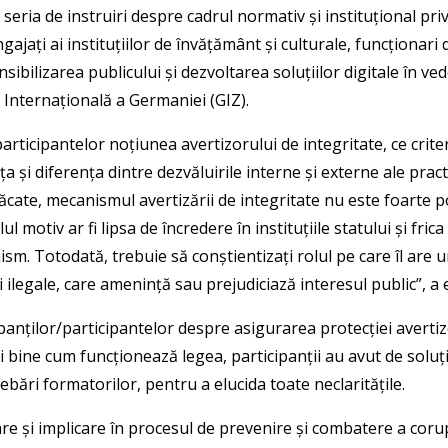
eria de instruiri despre cadrul normativ și instituțional priv
gajați ai instituțiilor de învățământ și culturale, funcționari d
ibilizarea publicului și dezvoltarea soluțiilor digitale în ved
 Internațională a Germaniei (GIZ).
rticipantelor noțiunea avertizorului de integritate, ce criter
și diferența dintre dezvăluirile interne și externe ale practi
 păcate, mecanismul avertizării de integritate nu este foarte 
lul motiv ar fi lipsa de încredere în instituțiile statului și f
. Totodată, trebuie să conștientizați rolul pe care îl are un
 ilegale, care amenință sau prejudiciază interesul public”, a 
panților/participantelor despre asigurarea protecției avertizo
 bine cum funcționează legea, participanții au avut de soluți
bări formatorilor, pentru a elucida toate neclaritățile.
 și implicare în procesul de prevenire și combatere a corupți