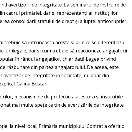
ind avertizorii de integritate. La seminarul de instruire de
in cadrul primăriei, dar și reprezentanți ai instituțiilor
erea consolidării statului de drept și a luptei anticorupție”,
ii trebuie să întrunească acesta și prin ce se diferențiază
cilor ilegale, dar și cum trebuie să reacționeze angajatorii
popular în rândul angajaților, chiar dacă Legea privind
rica de răzbunare din partea angajatorului. De aceea, este
 avertizor de integritate în societate, nu doar din
explicat Galina Bostan.
rilor, mecanismele de protecție a acestora și instituțiile
onat mai multe spețe ce țin de avertizările de integritate.
ei la nivel local, Primăria municipiului Comrat a oferit o