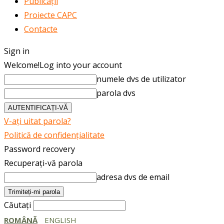
Publicații
Proiecte CAPC
Contacte
Sign in
Welcome!
Log into your account
numele dvs de utilizator
parola dvs
V-ați uitat parola?
Politică de confidențialitate
Password recovery
Recuperați-vă parola
adresa dvs de email
Căutați
ROMÂNĂ
ENGLISH