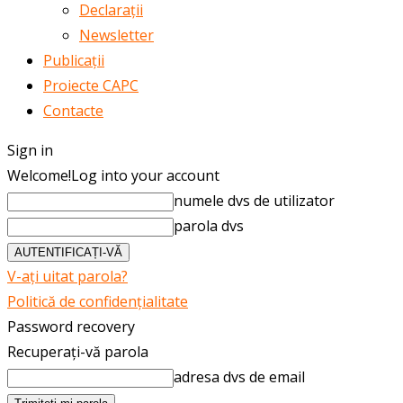
Declarații
Newsletter
Publicații
Proiecte CAPC
Contacte
Sign in
Welcome!
Log into your account
numele dvs de utilizator
parola dvs
V-ați uitat parola?
Politică de confidențialitate
Password recovery
Recuperați-vă parola
adresa dvs de email