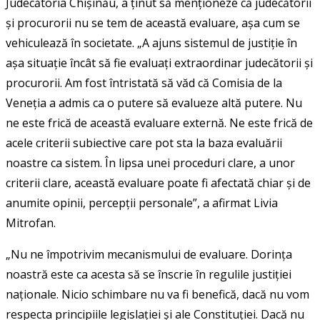
Judecătoria Chișinău, a ținut să menționeze că judecătorii
și procurorii nu se tem de această evaluare, așa cum se
vehiculează în societate. „A ajuns sistemul de justiție în
așa situație încât să fie evaluați extraordinar judecătorii și
procurorii. Am fost întristată să văd că Comisia de la
Veneția a admis ca o putere să evalueze altă putere. Nu
ne este frică de această evaluare externă. Ne este frică de
acele criterii subiective care pot sta la baza evaluării
noastre ca sistem. În lipsa unei proceduri clare, a unor
criterii clare, această evaluare poate fi afectată chiar și de
anumite opinii, percepții personale”, a afirmat Livia
Mitrofan.
„Nu ne împotrivim mecanismului de evaluare. Dorința
noastră este ca acesta să se înscrie în regulile justiției
naționale. Nicio schimbare nu va fi benefică, dacă nu vom
respecta principiile legislației și ale Constituției. Dacă nu