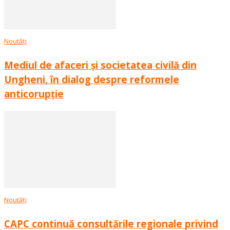
Noutăți
Mediul de afaceri și societatea civilă din
Ungheni, în dialog despre reformele
anticorupție
Noutăți
CAPC continuă consultările regionale privind