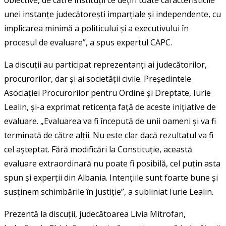
unei instanțe judecătorești imparțiale și independente, cu
implicarea minimă a politicului și a executivului în
procesul de evaluare”, a spus expertul CAPC.
La discuții au participat reprezentanți ai judecătorilor,
procurorilor, dar și ai societății civile. Președintele
Asociației Procurorilor pentru Ordine și Dreptate, Iurie
Lealin, și-a exprimat reticența față de aceste inițiative de
evaluare. „Evaluarea va fi începută de unii oameni și va fi
terminată de către alții. Nu este clar dacă rezultatul va fi
cel așteptat. Fără modificări la Constituție, această
evaluare extraordinară nu poate fi posibilă, cel puțin asta
spun și experții din Albania. Intențiile sunt foarte bune și
susținem schimbările în justiție”, a subliniat Iurie Lealin.
Prezentă la discuții, judecătoarea Livia Mitrofan,