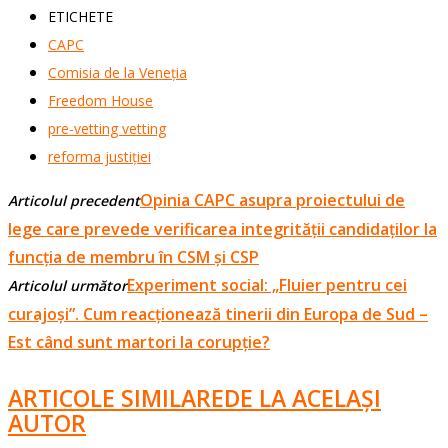
ETICHETE
CAPC
Comisia de la Veneția
Freedom House
pre-vetting vetting
reforma justiției
Opinia CAPC asupra proiectului de
Articolul precedent
lege care prevede verificarea integrității candidaților la
funcția de membru în CSM și CSP
Experiment social: „Fluier pentru cei
Articolul următor
curajoși”. Cum reacționează tinerii din Europa de Sud –
Est când sunt martori la corupție?
ARTICOLE SIMILARE
DE LA ACELAȘI
AUTOR