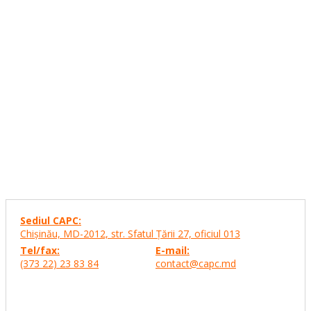
Sediul CAPC:
Chişinău, MD-2012, str. Sfatul Ţării 27,
oficiul 013
Tel/fax:
E-mail:
(373 22) 23 83 84
contact@capc.md