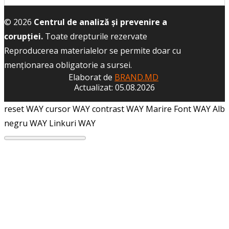
© 2026
Centrul de analiză și prevenire a
corupției.
Toate drepturile rezervate
Reproducerea materialelor se permite doar cu
menţionarea obligatorie a sursei.
Elaborat de
BRAND.MD
Actualizat: 05.08.2026
reset WAY
cursor WAY
contrast WAY
Marire Font WAY
Alb
negru WAY
Linkuri WAY