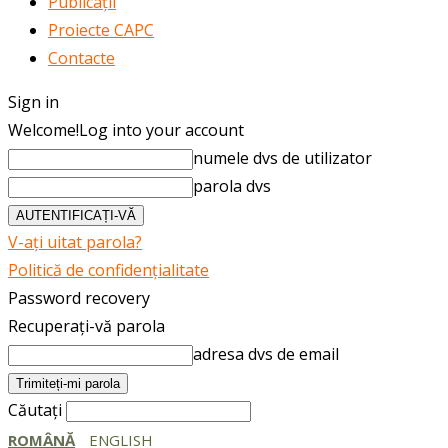
Publicații
Proiecte CAPC
Contacte
Sign in
Welcome!
Log into your account
numele dvs de utilizator
parola dvs
V-ați uitat parola?
Politică de confidențialitate
Password recovery
Recuperați-vă parola
adresa dvs de email
Căutați
ROMÂNĂ
ENGLISH