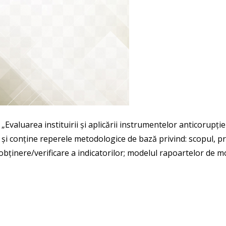
„Evaluarea instituirii și aplicării instrumentelor anticorupț
onține reperele metodologice de bază privind: scopul, princip
e obținere/verificare a indicatorilor; modelul rapoartelor de 