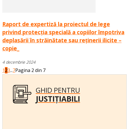
Raport de expertiză la proiectul de lege
privind protecția specială a copiilor împotriva
deplasării în străinătate sau reținerii ilicite –
copie_
4 decembrie 2024
1
2
3
...
7
Pagina 2 din 7
GHID PENTRU
JUSTIȚIABILI