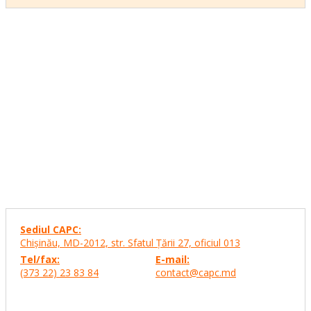
Sediul CAPC:
Chişinău, MD-2012, str. Sfatul Ţării 27,
oficiul 013
Tel/fax:
E-mail:
(373 22) 23 83 84
contact@capc.md