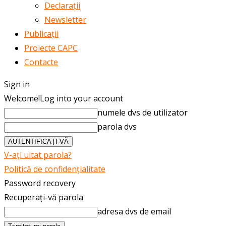
Declarații
Newsletter
Publicații
Proiecte CAPC
Contacte
Sign in
Welcome!
Log into your account
numele dvs de utilizator
parola dvs
V-ați uitat parola?
Politică de confidențialitate
Password recovery
Recuperați-vă parola
adresa dvs de email