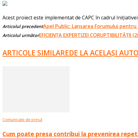
Acest proiect este implementat de CAPC în cadrul Inițiativ
Apel Public: Lansarea Forumului pentru
Articolul precedent
EFICIENŢA EXPERTIZEI CORUPTIBILITĂŢII (2
Articolul următor
ARTICOLE SIMILARE
DE LA ACELAȘI AUT
Comunicate de presă
Cum poate presa contribui la prevenirea repetări