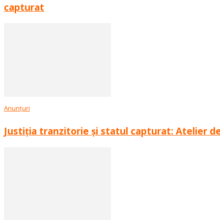
capturat
Anunțuri
Justiția tranzitorie și statul capturat: Atelier d