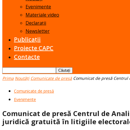
Evenimente
Materiale video
Declarații
Newsletter
Publicații
Proiecte CAPC
Contacte
Prima
Noutăți
Comunicate de presă
Comunicat de presă Centrul de
Comunicate de presă
Evenimente
Comunicat de presă Centrul de Analiză
juridică gratuită în litigiile electoral