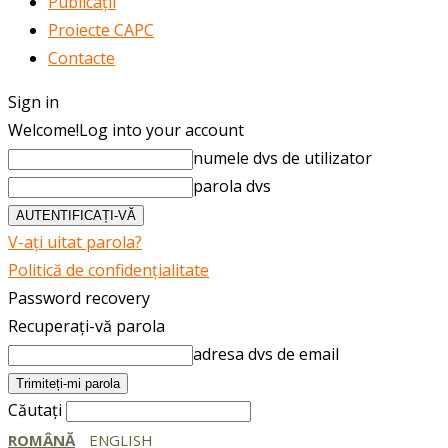
Publicații
Proiecte CAPC
Contacte
Sign in
Welcome!
Log into your account
numele dvs de utilizator
parola dvs
V-ați uitat parola?
Politică de confidențialitate
Password recovery
Recuperați-vă parola
adresa dvs de email
Căutați
ROMÂNĂ
ENGLISH