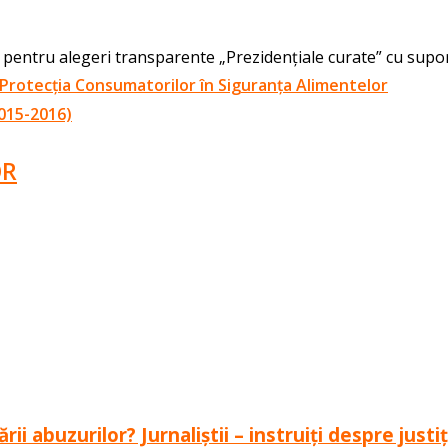
ei pentru alegeri transparente „Prezidențiale curate” cu sup
 Protecția Consumatorilor în Siguranța Alimentelor
015-2016)
OR
i abuzurilor? Jurnaliștii – instruiți despre just