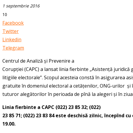
1 septembrie 2016
10
Facebook
Twitter
Linkedin
Telegram
Centrul de Analiză și
Prevenire a
Corupției (CAPC) a lansat linia fierbinte „Asistență juridică 
litigiile electorale”. Scopul acesteia constă în asigurarea asi
gratuite în domeniul electoral a cetățenilor, ONG-urilor și în
tuturor alegătorilor în perioada de pînă la alegeri și în ziua
Linia fierbinte a CAPC (022) 23 85 32; (022)
23 85 71; (022) 23 83 84 este deschisă zilnic, începînd cu 
19.00.