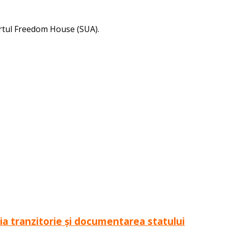
ortul Freedom House (SUA).
iția tranzitorie și documentarea statului