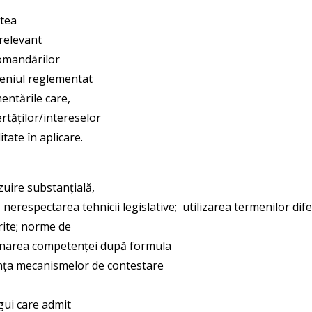
atea
 relevant
ecomandărilor
meniul reglementat
entările care,
ertăților/intereselor
tate în aplicare.
zuire substanțială,
i: nerespectarea tehnicii legislative; utilizarea termenilor dife
rite; norme de
minarea competenței după formula
ciența mecanismelor de contestare
gui care admit