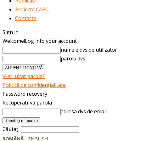
Publicații
Proiecte CAPC
Contacte
Sign in
Welcome!
Log into your account
numele dvs de utilizator
parola dvs
V-ați uitat parola?
Politică de confidențialitate
Password recovery
Recuperați-vă parola
adresa dvs de email
Căutați
ROMÂNĂ
ENGLISH