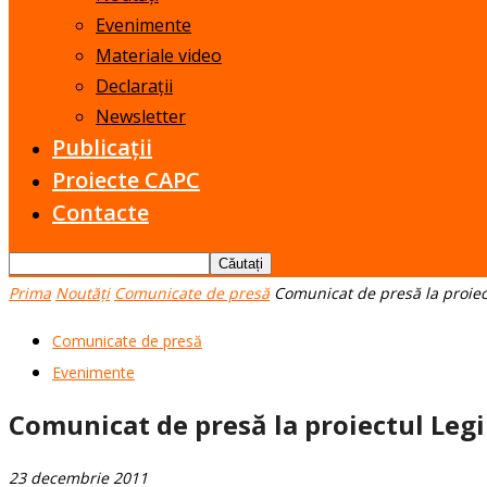
Evenimente
Materiale video
Declarații
Newsletter
Publicații
Proiecte CAPC
Contacte
Prima
Noutăți
Comunicate de presă
Comunicat de presă la proiectu
Comunicate de presă
Evenimente
Comunicat de presă la proiectul Legii
23 decembrie 2011