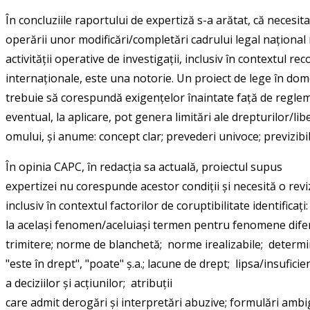
În concluziile raportului de expertiză s-a arătat, că necesit
operării unor modificări/completări cadrului legal național
activității operative de investigații, inclusiv în contextul r
internaționale, este una notorie. Un proiect de lege în do
trebuie să corespundă exigențelor înaintate față de reglem
eventual, la aplicare, pot genera limitări ale drepturilor/lib
omului, și anume: concept clar; prevederi univoce; previzibili
În opinia CAPC, în redacția sa actuală, proiectul supus
expertizei nu corespunde acestor condiții și necesită o revi
inclusiv în contextul factorilor de coruptibilitate identificaț
la același fenomen/aceluiași termen pentru fenomene dife
trimitere; norme de blanchetă; norme irealizabile; deter
"este în drept", "poate" ș.a.; lacune de drept; lipsa/insufi
a deciziilor și acțiunilor; atribuții
care admit derogări și interpretări abuzive; formulări ambi