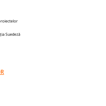
proiectelor
nția Suedeză
OR