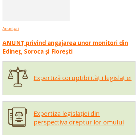
Anunțuri
ANUNȚ privind angajarea unor monitori din
Edineț, Soroca și Florești
Expertiză coruptibilității legislației
Expertiza legislației din
perspectiva drepturilor omului