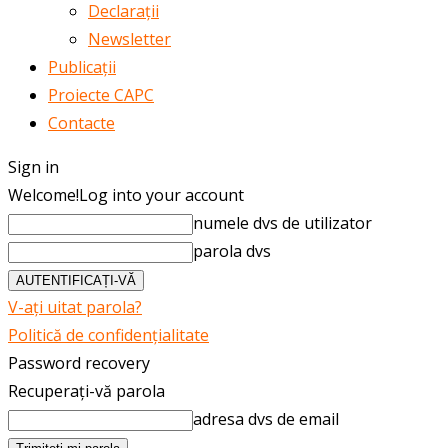
Declarații
Newsletter
Publicații
Proiecte CAPC
Contacte
Sign in
Welcome!
Log into your account
numele dvs de utilizator
parola dvs
V-ați uitat parola?
Politică de confidențialitate
Password recovery
Recuperați-vă parola
adresa dvs de email