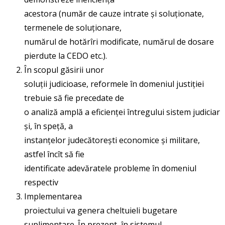
acestora (număr de cauze intrate și soluționate,
termenele de soluționare,
numărul de hotărîri modificate, numărul de dosare
pierdute la CEDO etc.).
În scopul găsirii unor
soluții judicioase, reformele în domeniul justiției
trebuie să fie precedate de
o analiză amplă a eficienței întregului sistem judiciar
și, în speță, a
instanțelor judecătorești economice și militare,
astfel încît să fie
identificate adevăratele probleme în domeniul
respectiv
Implementarea
proiectului va genera cheltuieli bugetare
suplimentare. În prezent, în sistemul