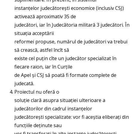
instanțelor judecătorești economice (inclusiv CSJ)
activează aproximativ 35 de
judecători, iar în Judecătoria militară 3 judecători. În
situația acceptării
reformei propuse, numărul de judecători va trebui
să crească, astfel încît să
existe cel puțin cîte un judecător specializat în
fiecare raion, iar în Curțile
de Apel și CSJ să poată fi formate complete de
judecată.
Proiectul nu oferă o
soluție clară asupra situației ulterioare a
judecătorilor din cadrul instanțelor
judecătorești specializate: vor fi aceștia eliberați din
funcțiile deținute sau
vor fi transferați în alte instanțe judecătorești.