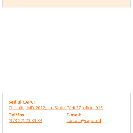
Sediul CAPC:
Chişinău, MD-2012, str. Sfatul Ţării 27,
oficiul 013
Tel/fax:
E-mail:
(373 22) 23 83 84
contact@capc.md