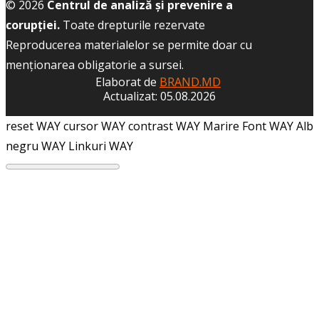
© 2026
Centrul de analiză și prevenire a
corupției.
Toate drepturile rezervate
Reproducerea materialelor se permite doar cu
menţionarea obligatorie a sursei.
Elaborat de
BRAND.MD
Actualizat: 05.08.2026
reset WAY
cursor WAY
contrast WAY
Marire Font WAY
Alb
negru WAY
Linkuri WAY