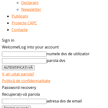
Declarații
Newsletter
Publicații
Proiecte CAPC
Contacte
Sign in
Welcome!
Log into your account
numele dvs de utilizator
parola dvs
V-ați uitat parola?
Politică de confidențialitate
Password recovery
Recuperați-vă parola
adresa dvs de email