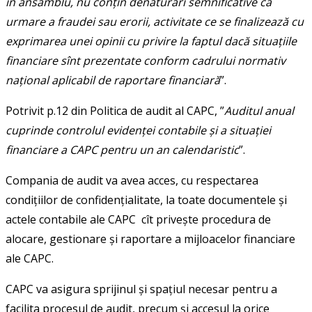
în ansamblu, nu conțin denaturări semnificative ca
urmare a fraudei sau erorii, activitate ce se finalizează cu
exprimarea unei opinii cu privire la faptul dacă situațiile
financiare sînt prezentate conform cadrului normativ
național aplicabil de raportare financiară
”.
Potrivit p.12 din Politica de audit al CAPC, ”
Auditul anual
cuprinde controlul evidenței contabile și a situației
financiare a CAPC pentru un an calendaristic
”.
Compania de audit va avea acces, cu respectarea
condițiilor de confidențialitate, la toate documentele şi
actele contabile ale CAPC cît privește procedura de
alocare, gestionare şi raportare a mijloacelor financiare
ale CAPC.
CAPC va asigura sprijinul şi spațiul necesar pentru a
facilita procesul de audit, precum şi accesul la orice