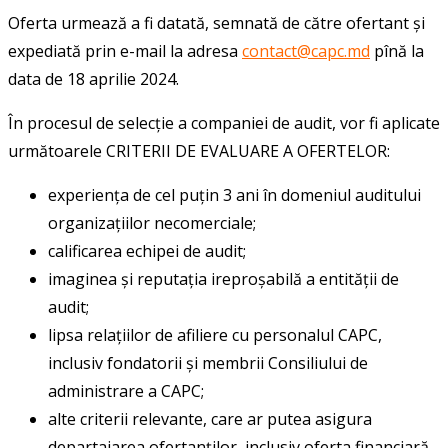
Oferta urmează a fi datată, semnată de către ofertant și
expediată prin e-mail la adresa
contact@capc.md
pînă la
data de 18 aprilie 2024.
În procesul de selecție a companiei de audit, vor fi aplicate
următoarele CRITERII DE EVALUARE A OFERTELOR:
experiența de cel puțin 3 ani în domeniul auditului
organizațiilor necomerciale;
calificarea echipei de audit;
imaginea și reputația ireproșabilă a entității de
audit;
lipsa relațiilor de afiliere cu personalul CAPC,
inclusiv fondatorii și membrii Consiliului de
administrare a CAPC;
alte criterii relevante, care ar putea asigura
departajarea ofertanților, inclusiv oferta financiară.