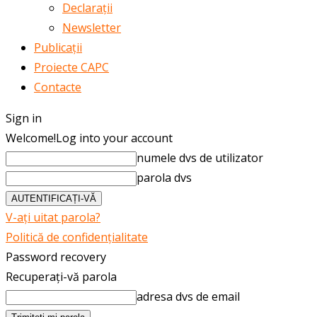
Declarații
Newsletter
Publicații
Proiecte CAPC
Contacte
Sign in
Welcome!
Log into your account
numele dvs de utilizator
parola dvs
V-ați uitat parola?
Politică de confidențialitate
Password recovery
Recuperați-vă parola
adresa dvs de email