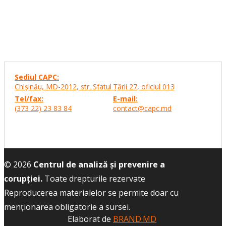
Sediul CAPC:
Chişinău, MD-2012, str. Sfatul Ţării 27,
oficiul 013
Tel/fax:
E-mail:
(373 22) 23 83 84
contact@capc.md
© 2026
Centrul de analiză și prevenire a
corupției.
Toate drepturile rezervate
Reproducerea materialelor se permite doar cu
menţionarea obligatorie a sursei.
Elaborat de
BRAND.MD