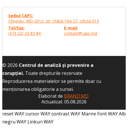
Sediul CAPC:
Chişinău, MD-2012, str. Sfatul Ţării 27,
oficiul 013
Tel/fax:
E-mail:
(373 22) 23 83 84
contact@capc.md
© 2026
Centrul de analiză și prevenire a
corupției.
Toate drepturile rezervate
Reproducerea materialelor se permite doar cu
menţionarea obligatorie a sursei.
Elaborat de
BRAND.MD
Actualizat: 05.08.2026
reset WAY
cursor WAY
contrast WAY
Marire Font WAY
Alb
negru WAY
Linkuri WAY