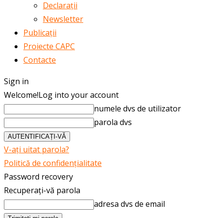
Declarații
Newsletter
Publicații
Proiecte CAPC
Contacte
Sign in
Welcome!
Log into your account
numele dvs de utilizator
parola dvs
V-ați uitat parola?
Politică de confidențialitate
Password recovery
Recuperați-vă parola
adresa dvs de email